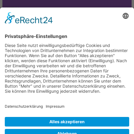
MENU
Home
Shop
News
Über uns
Kontakt
RECHTLICHE ANGABEN
Impressum
AGB
Datenschutz
© huepfburg-for-rent.com –
Design by Jens
All rights reserved.
Mahlo – m-s-m.tv.