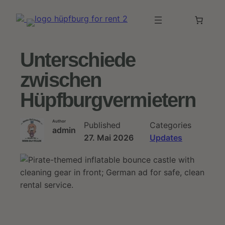
Zum
Inhalt
springen
Unterschiede
zwischen
Hüpfburgvermietern
Author
Published
Categories
admin
27. Mai 2026
Updates