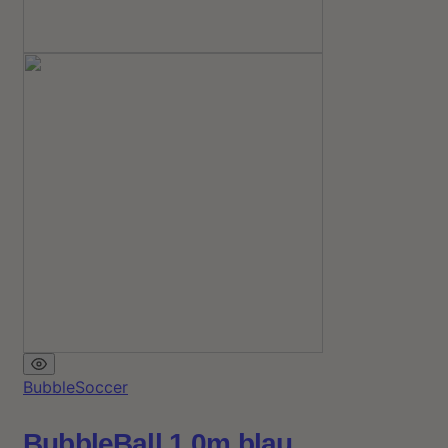
BubbleSoccer
BubbleBall 1,0m blau