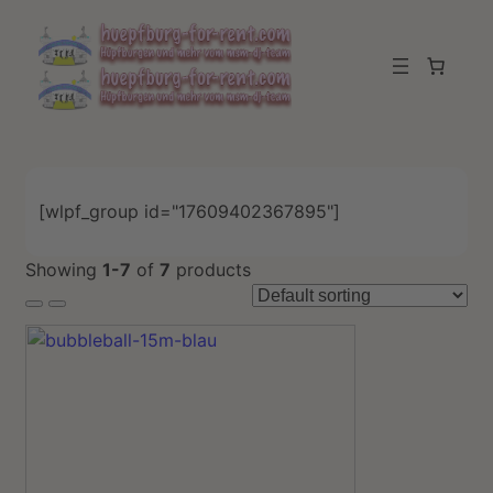
[wlpf_group id="17609402367895"]
Showing
1-7
of
7
products