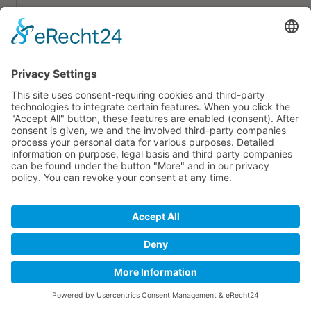
BubbleSoccer
BubbleBall 1,0m Set
BubbleSoccer - Fußball mal anders
150,00
€